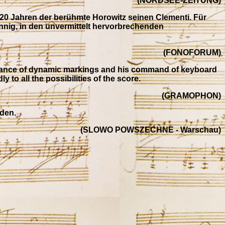
(NORDSEE-ZEITUNG)
vor 20 Jahren der berühmte Horowitz seinen Clementi. Für
sinnig, in den unvermittelt hervorbrechenden
(FONOFORUM)
servance of dynamic markings and his command of keyboard
 to all the possibilities of the score.
(GRAMOPHON)
nden.
(SLOWO POWSZECHNE - Warschau)