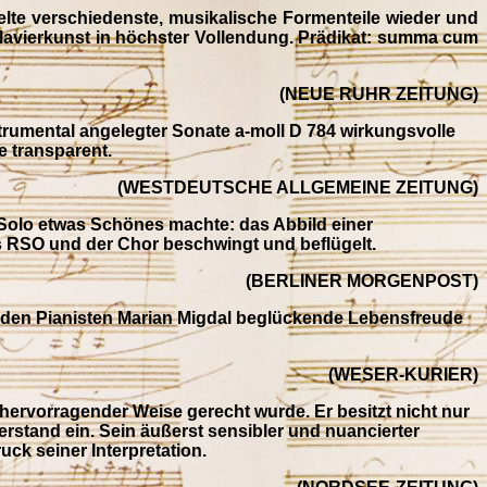
gelte verschiedenste, musikalische Formenteile wieder und
Klavierkunst in höchster Vollendung. Prädikat: summa cum
(NEUE RUHR ZEITUNG)
strumental angelegter Sonate a-moll D 784 wirkungsvolle
e transparent.
(WESTDEUTSCHE ALLGEMEINE ZEITUNG)
n Solo etwas Schönes machte: das Abbild einer
s RSO und der Chor beschwingt und beflügelt.
(BERLINER MORGENPOST)
nden Pianisten Marian Migdal beglückende Lebensfreude
(WESER-KURIER)
 hervorragender Weise gerecht wurde. Er besitzt nicht nur
rstand ein. Sein äußerst sensibler und nuancierter
ck seiner Interpretation.