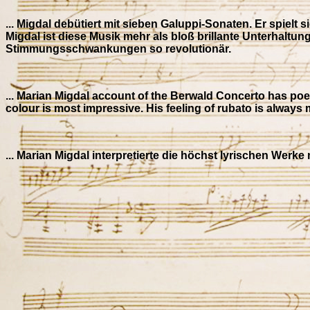
... Migdal debütiert mit sieben Galuppi-Sonaten. Er spielt
Migdal ist diese Musik mehr als bloß brillante Unterhaltun
Stimmungsschwankungen so revolutionär.
... Marian Migdal account of the Berwald Concerto has po
colour is most impressive. His feeling of rubato is always 
... Marian Migdal interpretierte die höchst lyrischen We