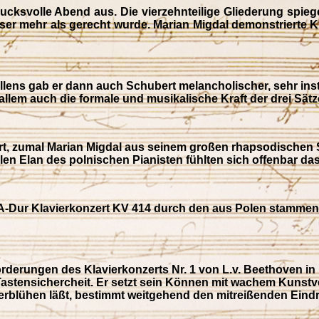
ndrucksvolle Abend aus. Die vierzehnteilige Gliederung spie
eser mehr als gerecht wurde. Marian Migdal demonstrierte 
willens gab er dann auch Schubert melancholischer, sehr in
llem auch die formale und musikalische Kraft der drei Sätz
swert, zumal Marian Migdal aus seinem großen rhapsodische
n Elan des polnischen Pianisten fühlten sich offenbar da
s A-Dur Klavierkonzert KV 414 durch den aus Polen stamme
forderungen des Klavierkonzerts Nr. 1 von L.v. Beethoven in
 Tastensichercheit. Er setzt sein Können mit wachem Kunstve
erblühen läßt, bestimmt weitgehend den mitreißenden Eindru