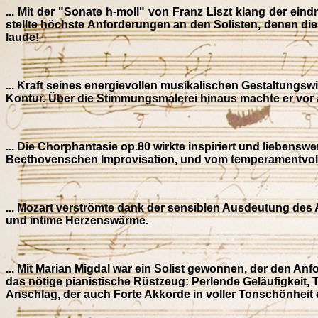
... Mit der "Sonate h-moll" von Franz Liszt klang der ei
stellte höchste Anforderungen an den Solisten, denen di
laude!
... Kraft seines energievollen musikalischen Gestaltungs
Kontur. Über die Stimmungsmalerei hinaus machte er vor a
... Die Chorphantasie op.80 wirkte inspiriert und lieben
Beethovenschen Improvisation, und vom temperamentvolle
... Mozart verströmte dank der sensiblen Ausdeutung de
und intime Herzenswärme.
... Mit Marian Migdal war ein Solist gewonnen, der den An
das nötige pianistische Rüstzeug: Perlende Geläufigkeit,
Anschlag, der auch Forte Akkorde in voller Tonschönheit 