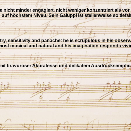
 sie nicht minder engagiert, nicht weniger konzentriert als 
g auf höchstem Niveu. Sein Galuppi ist stellenweise so tief
etry, sensitivity and panache: he is scrupulous in his ob
most musical and natural and his imagination responds vividly
rke mit bravuröser Akuratesse und delikatem Ausdrucksempfi